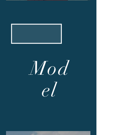
Mod
el