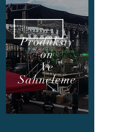
Prodüksiy
on
Ve
Sahneleme